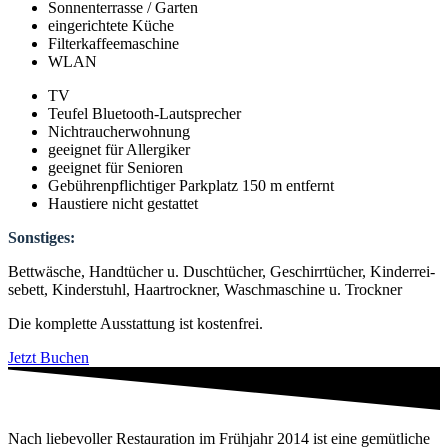
Son­nen­ter­ras­se / Gar­ten
ein­ge­rich­te­te Küche
Fil­ter­kaf­fee­ma­schi­ne
WLAN
TV
Teu­fel Blue­tooth-Laut­spre­cher
Nicht­rau­cher­woh­nung
geeig­net für All­er­gi­ker
geeig­net für Senio­ren
Gebüh­ren­pflich­ti­ger Park­platz 150 m ent­fernt
Haus­tie­re nicht gestat­tet
Sons­ti­ges:
Bett­wä­sche, Hand­tü­cher u. Dusch­tü­cher, Geschirr­tü­cher, Kin­der­rei­
se­bett, Kin­der­stuhl, Haar­trock­ner, Wasch­ma­schi­ne u. Trock­ner
Die kom­plet­te Aus­stat­tung ist kos­ten­frei.
Jetzt Buchen
Nach lie­be­vol­ler Restau­ra­ti­on im Früh­jahr 2014 ist eine gemüt­li­che