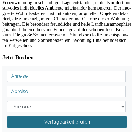
Feri­en­woh­nung in sehr ruhi­ger Lage ent­stan­den, in der Kom­fort und
stil­vol­les indi­vi­du­el­les Ambi­en­te mit­ein­an­der har­mo­nie­ren. Der inte­
grier­te Wohn-Ess­be­reich ist mit anti­ken, ori­gi­nel­len Objek­ten deko­
riert, die zum ein­zig­ar­ti­gen Cha­rak­ter und Charme die­ser Woh­nung
bei­tra­gen. Die beson­ders freund­li­che und hel­le Land­haus­at­mo­sphä­re
garan­tiert Ihnen erhol­sa­me Feri­en­ta­ge auf der schö­nen Insel Bor­
kum. Die gro­ße Son­nen­ter­ras­se mit Strand­korb lädt zum ent­spann­
ten Ver­wei­len und Son­nen­ba­den ein. Woh­nung Lina befin­det sich
im Erd­ge­schoss.
Jetzt Buchen