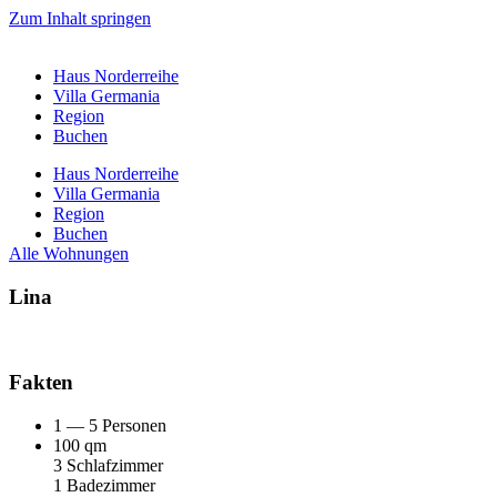
Zum Inhalt springen
Haus Nor­der­rei­he
Vil­la Ger­ma­nia
Regi­on
Buchen
Haus Nor­der­rei­he
Vil­la Ger­ma­nia
Regi­on
Buchen
Alle Woh­nun­gen
Lina
Fak­ten
1 — 5 Per­so­nen
100 qm
3 Schlaf­zim­mer
1 Bade­zim­mer